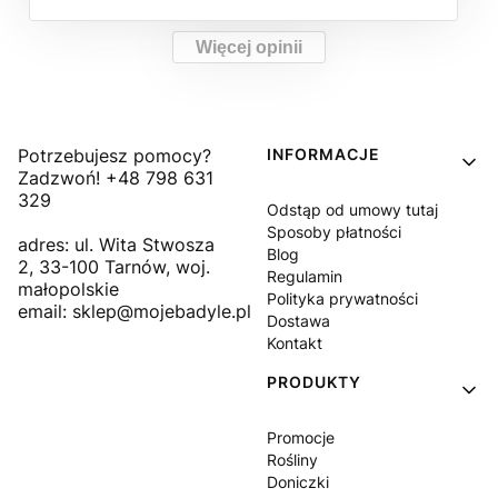
Więcej opinii
Linki w stopce
Potrzebujesz pomocy?
INFORMACJE
Zadzwoń! +48 798 631
329
Odstąp od umowy tutaj
Sposoby płatności
adres: ul. Wita Stwosza
Blog
2, 33-100 Tarnów, woj.
Regulamin
małopolskie
Polityka prywatności
email: sklep@mojebadyle.pl
Dostawa
Kontakt
PRODUKTY
Promocje
Rośliny
Doniczki