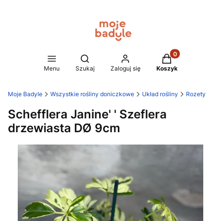
Produkty w koszy
Otwórz wyszukiwarkę
Menu
Szukaj
Zaloguj się
Koszyk
Moje Badyle
Wszystkie rośliny doniczkowe
Układ rośliny
Rozety
Schefflera Janine' ' Szeflera
drzewiasta DØ 9cm