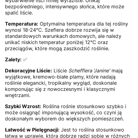
wybarwienie liści mniej wyraziste. Unikaj
bezpośredniego, intensywnego słońca, które może
spalić liście.
Temperatura:
Optymalna temperatura dla tej rośliny
wynosi 18-24°C. Szeflera dobrze rozwija się w
standardowych warunkach domowych, ale należy
unikać niskich temperatur poniżej 12°C oraz
przeciągów, które mogą zaszkodzić roślinie.
Zalety:
✅
Dekoracyjne Liście:
Liście
Schefflera 'Janine'
mają
wyjątkowe, kremowo-białe plamy, które nadają
roślinie elegancki, tropikalny wygląd, doskonale
komponując się z nowoczesnymi i klasycznymi
wnętrzami.
Szybki Wzrost:
Roślina rośnie stosunkowo szybko i
może osiągnąć imponującą wysokość, co czyni ją
doskonałym wyborem do większych pomieszczeń.
Łatwość w Pielęgnacji:
Jest to roślina stosunkowo
łatwa w uprawie, która dobrze radzi sobie w różnych