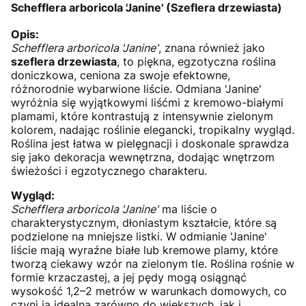
Schefflera arboricola 'Janine' (Szeflera drzewiasta)
Opis:
Schefflera arboricola 'Janine'
, znana również jako
szeflera drzewiasta
, to piękna, egzotyczna roślina
doniczkowa, ceniona za swoje efektowne,
różnorodnie wybarwione liście. Odmiana 'Janine'
wyróżnia się wyjątkowymi liśćmi z kremowo-białymi
plamami, które kontrastują z intensywnie zielonym
kolorem, nadając roślinie elegancki, tropikalny wygląd.
Roślina jest łatwa w pielęgnacji i doskonale sprawdza
się jako dekoracja wewnętrzna, dodając wnętrzom
świeżości i egzotycznego charakteru.
Wygląd:
Schefflera arboricola 'Janine'
ma liście o
charakterystycznym, dłoniastym kształcie, które są
podzielone na mniejsze listki. W odmianie 'Janine'
liście mają wyraźne białe lub kremowe plamy, które
tworzą ciekawy wzór na zielonym tle. Roślina rośnie w
formie krzaczastej, a jej pędy mogą osiągnąć
wysokość 1,2–2 metrów w warunkach domowych, co
czyni ją idealną zarówno do większych, jak i