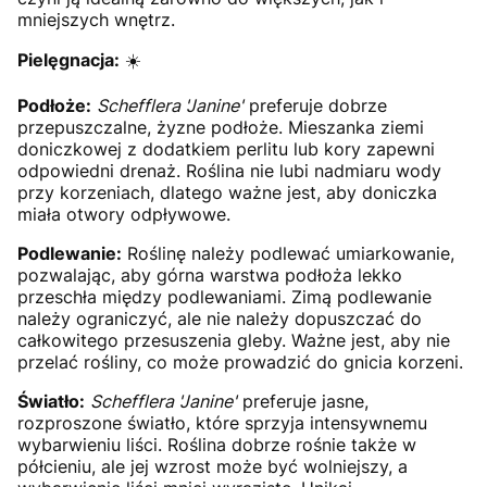
mniejszych wnętrz.
Pielęgnacja:
☀️
Podłoże:
Schefflera 'Janine'
preferuje dobrze
przepuszczalne, żyzne podłoże. Mieszanka ziemi
doniczkowej z dodatkiem perlitu lub kory zapewni
odpowiedni drenaż. Roślina nie lubi nadmiaru wody
przy korzeniach, dlatego ważne jest, aby doniczka
miała otwory odpływowe.
Podlewanie:
Roślinę należy podlewać umiarkowanie,
pozwalając, aby górna warstwa podłoża lekko
przeschła między podlewaniami. Zimą podlewanie
należy ograniczyć, ale nie należy dopuszczać do
całkowitego przesuszenia gleby. Ważne jest, aby nie
przelać rośliny, co może prowadzić do gnicia korzeni.
Światło:
Schefflera 'Janine'
preferuje jasne,
rozproszone światło, które sprzyja intensywnemu
wybarwieniu liści. Roślina dobrze rośnie także w
półcieniu, ale jej wzrost może być wolniejszy, a