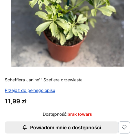
Schefflera Janine' ' Szeflera drzewiasta
Przejdź do pełnego opisu
Cena
11,99 zł
Dostępność:
brak towaru
Powiadom mnie o dostępności