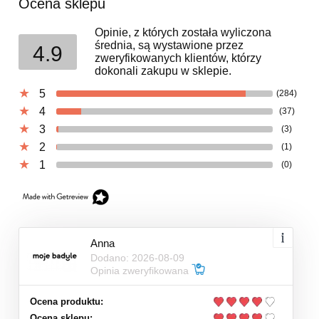
Ocena sklepu
Opinie, z których została wyliczona
średnia, są wystawione przez
4.9
zweryfikowanych klientów, którzy
dokonali zakupu w sklepie.
5
(284)
4
(37)
3
(3)
2
(1)
1
(0)
Anna
Dodano: 2026-08-09
Opinia zweryfikowana
Ocena produktu:
Ocena sklepu: