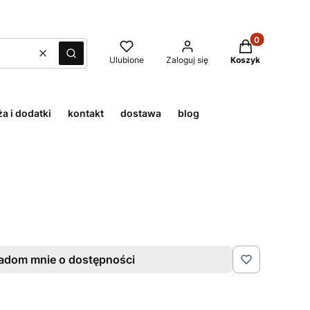
Produkty w kos
Wyczyść
Szukaj
Ulubione
Zaloguj się
Koszyk
a i dodatki
kontakt
dostawa
blog
adom mnie o dostępności