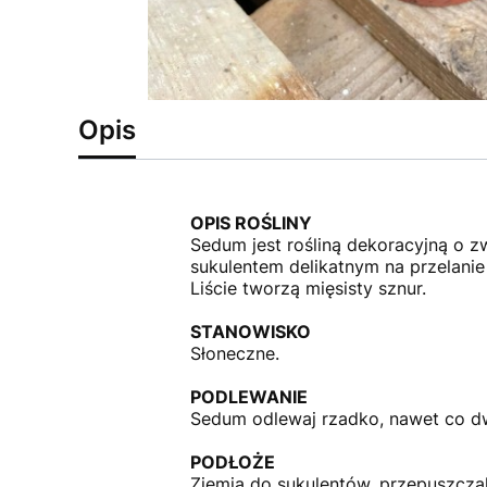
Opis
OPIS ROŚLINY
Sedum jest rośliną dekoracyjną o z
sukulentem delikatnym na przelanie 
Liście tworzą mięsisty sznur.
STANOWISKO
Słoneczne.
PODLEWANIE
Sedum odlewaj rzadko, nawet co d
PODŁOŻE
Ziemia do sukulentów, przepuszczal