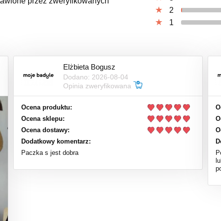
ystawione przez zweryfikowanych
2
1
Elżbieta Bogusz
Dodano: 2026-08-04
Opinia zweryfikowana
Ocena produktu:
O
Ocena sklepu:
O
Ocena dostawy:
O
Dodatkowy komentarz:
D
Paczka s jest dobra
P
l
p