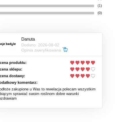
(1)
(0)
Danuta
Dodano: 2026-08-02
Opinia zweryfikowana
cena produktu:
cena sklepu:
cena dostawy:
odatkowy komentarz:
odłoże zakupione u Was to rewelacja polecam wszystkim
ubiącym sprawiać swoim roslinom dobre warunki
ozdrawiam