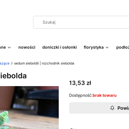
nne
nowości
doniczki i osłonki
florystyka
podłoż
szące
sedum sieboldii | rozchodnik siebolda
siebolda
Cena
13,53 zł
Dostępność:
brak towaru
Powi