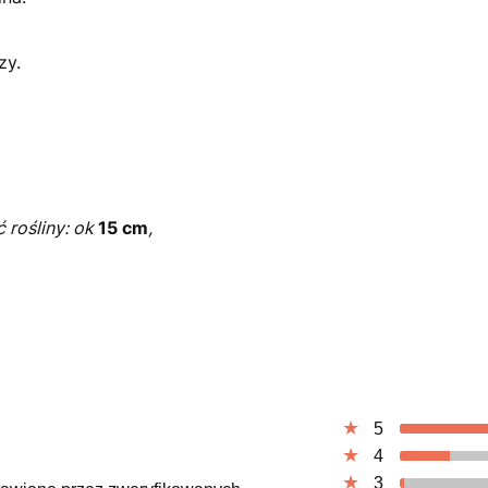
zy.
 rośliny: ok
15 cm
,
5
4
3