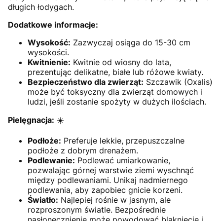
długich łodygach.
Dodatkowe informacje:
Wysokość:
Zazwyczaj osiąga do 15-30 cm
wysokości.
Kwitnienie:
Kwitnie od wiosny do lata,
prezentując delikatne, białe lub różowe kwiaty.
Bezpieczeństwo dla zwierząt:
Szczawik (Oxalis)
może być toksyczny dla zwierząt domowych i
ludzi, jeśli zostanie spożyty w dużych ilościach.
Pielęgnacja:
☀️
Podłoże:
Preferuje lekkie, przepuszczalne
podłoże z dobrym drenażem.
Podlewanie:
Podlewać umiarkowanie,
pozwalając górnej warstwie ziemi wyschnąć
między podlewaniami. Unikaj nadmiernego
podlewania, aby zapobiec gnicie korzeni.
Światło:
Najlepiej rośnie w jasnym, ale
rozproszonym światle. Bezpośrednie
nasłonecznienie może powodować blaknięcie i