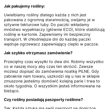
Jak pakujemy rośliny:
Uwielbiamy rośliny dlatego każda z nich jest
pakowana z ogromną starannością, owijamy je w
sztywne tekturowe tuby. Do paczki wkładamy
mnóstwo wypełniaczy (głównie ECO), które stabilizują
roślinę w kartonie. Zapewniamy im bezpieczny
transport. W chłodniejsze dni do każdej paczki
wędruje ogrzewacz zapewniający ciepło w paczce.
Jak szybko otrzymasz zamówienie?
Przeciętny czas wysyłki to dwa dni. Robimy wszystko
co w naszej mocy aby czas ten skrócić. Zawsze
możesz dopisać do zamówienia noatkę PILNE. Gdy
zabraknie nam towaru, uszkodzi się u nas w sklepie
zmuszone jesteśmy domówić kolejną parie i trwa to
około tygodnia. O wszystkim jesteś informowana na
bieżąco.
Czy rośliny posiadają paszporty roślinne?
Tak. Każda sztuka ma swój paszport na doniczce.