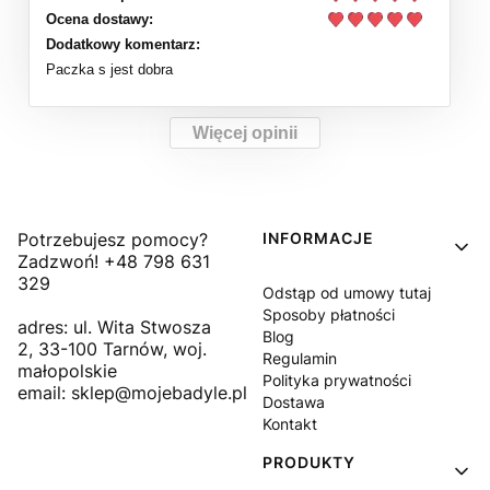
Ocena dostawy:
Dodatkowy komentarz:
Paczka s jest dobra
Więcej opinii
Linki w stopce
Potrzebujesz pomocy?
INFORMACJE
Zadzwoń! +48 798 631
329
Odstąp od umowy tutaj
Sposoby płatności
adres: ul. Wita Stwosza
Blog
2, 33-100 Tarnów, woj.
Regulamin
małopolskie
Polityka prywatności
email: sklep@mojebadyle.pl
Dostawa
Kontakt
PRODUKTY