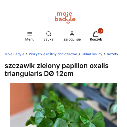
Produkty w koszy
Otwórz wyszukiwarkę
Menu
Szukaj
Zaloguj się
Koszyk
Moje Badyle
Wszystkie rośliny doniczkowe
Układ rośliny
Rozety
szczawik zielony papilion oxalis
triangularis DØ 12cm